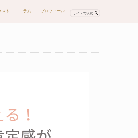
ャスト
コラム
プロフィール
odcastで聞く
で聞く
メディア・対談