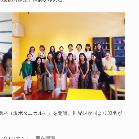
中講座（現ボタニカル）』を開講。世界14か国より33名が
ム『ブロッサム』一期を開講