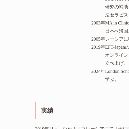
研究の補助
法セラピス
2003年
MA in Clin
日本へ帰国
2005年
レーシアに
2019年
EFT-Ja
オンライン
立ち上げ、
2024年
London Sch
学ぶ。
実績
2019年11月 ひめままマレーシアにて『子