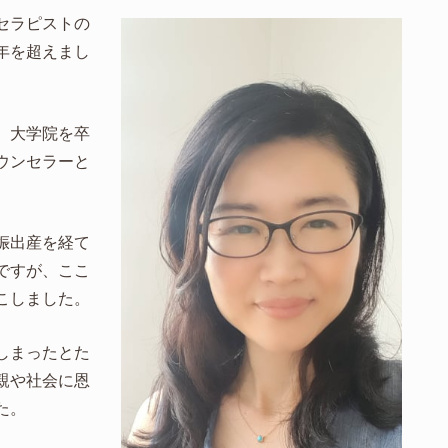
セラピストの
年を超えまし
、大学院を卒
ウンセラーと
娠出産を経て
ですが、ここ
こしました。
しまったとた
親や社会に恩
た。