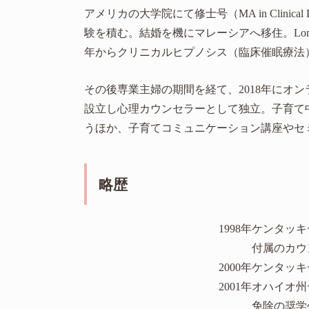
アメリカの大学院にて修士号（MA in Clinica
験を積む。結婚を機にマレーシアへ移住。London School o
年からクリニカルヒプノシス（臨床催眠療法
その後専業主婦の期間を経て、2018年にオ
設立し心理カウンセラーとして独立。子育て
うほか、子育てコミュニケーション講座やセ
略歴
1998年
ケンタッキ
付属のカウ
2000年
ケンタッ
2001年
オハイオ州
免除の奨学