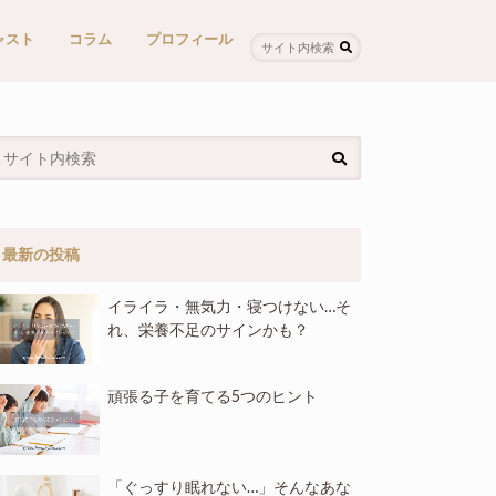
ャスト
コラム
プロフィール
odcastで聞く
で聞く
メディア・対談
最新の投稿
イライラ・無気力・寝つけない…そ
れ、栄養不足のサインかも？
頑張る子を育てる5つのヒント
「ぐっすり眠れない…」そんなあな