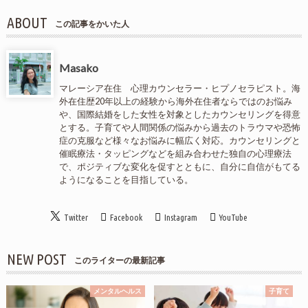
ABOUT
この記事をかいた人
Masako
マレーシア在住 心理カウンセラー・ヒプノセラピスト。海
外在住歴20年以上の経験から海外在住者ならではのお悩み
や、国際結婚をした女性を対象としたカウンセリングを得意
とする。子育てや人間関係の悩みから過去のトラウマや恐怖
症の克服など様々なお悩みに幅広く対応。カウンセリングと
催眠療法・タッピングなどを組み合わせた独自の心理療法
で、ポジティブな変化を促すとともに、自分に自信がもてる
ようになることを目指している。
Twitter
Facebook
Instagram
YouTube
NEW POST
このライターの最新記事
メンタルヘルス
子育て