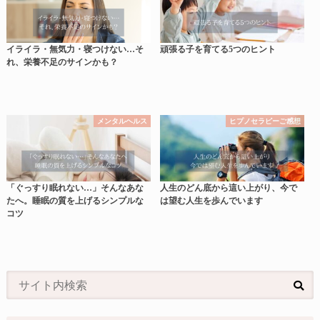
イライラ・無気力・寝つけない…そ
頑張る子を育てる5つのヒント
れ、栄養不足のサインかも？
メンタルヘルス
ヒプノセラピーご感想
「ぐっすり眠れない…」そんなあな
人生のどん底から這い上がり、今で
たへ。睡眠の質を上げるシンプルな
は望む人生を歩んでいます
コツ