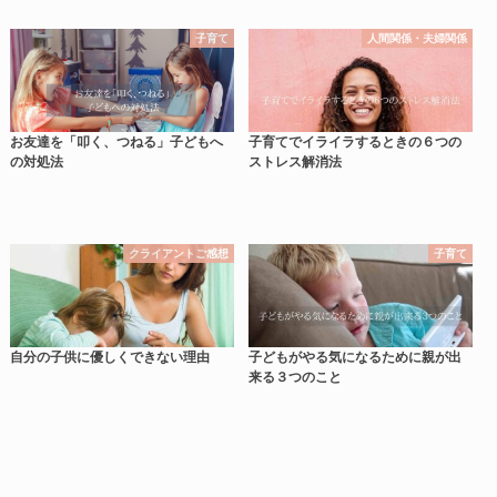
子育て
人間関係・夫婦関係
お友達を「叩く、つねる」子どもへ
子育てでイライラするときの６つの
の対処法
ストレス解消法
クライアントご感想
子育て
自分の子供に優しくできない理由
子どもがやる気になるために親が出
来る３つのこと