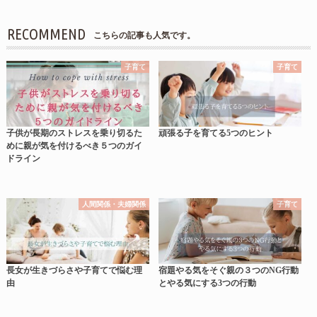
RECOMMEND
こちらの記事も人気です。
子育て
子育て
子供が長期のストレスを乗り切るた
頑張る子を育てる5つのヒント
めに親が気を付けるべき５つのガイ
ドライン
人間関係・夫婦関係
子育て
長女が生きづらさや子育てで悩む理
宿題やる気をそぐ親の３つのNG行動
由
とやる気にする3つの行動